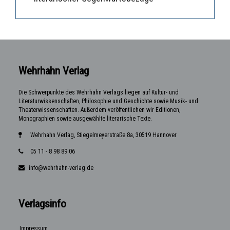
Wehrhahn Verlag
Die Schwerpunkte des Wehrhahn Verlags liegen auf Kultur- und
Literaturwissenschaften, Philosophie und Geschichte sowie Musik- und
Theaterwissenschaften. Außerdem veröffentlichen wir Editionen,
Monographien sowie ausgewählte literarische Texte.
Wehrhahn Verlag, Stiegelmeyerstraße 8a, 30519 Hannover
05 11 - 8 98 89 06
info@wehrhahn-verlag.de
Verlagsinfo
Impressum