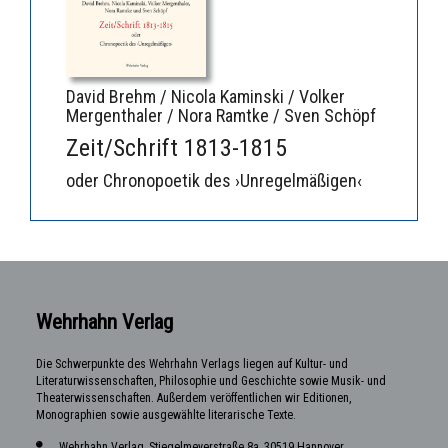
David Brehm / Nicola Kaminski / Volker
Mergenthaler / Nora Ramtke / Sven Schöpf
Zeit/Schrift 1813-1815
oder Chronopoetik des ›Unregelmäßigen‹
Wehrhahn Verlag
Die Schwerpunkte des Wehrhahn Verlags liegen auf Kultur- und
Literaturwissenschaften, Philosophie und Geschichte sowie Musik- und
Theaterwissenschaften. Außerdem veröffentlichen wir Editionen,
Monographien sowie ausgewählte literarische Texte.
Wehrhahn Verlag, Stiegelmeyerstraße 8a, 30519 Hannover