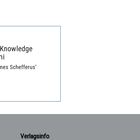
 Knowledge
mi
nnes Schefferus’
Verlagsinfo