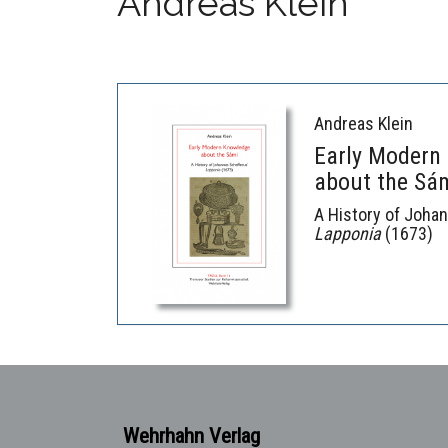
Andreas Klein
Andreas Klein
Early Modern
about the Sá
A History of Joha
Lapponia
(1673)
Wehrhahn Verlag