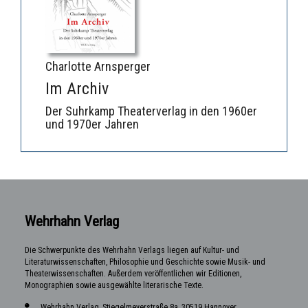
Charlotte Arnsperger
Im Archiv
Der Suhrkamp Theaterverlag in den 1960er
und 1970er Jahren
Wehrhahn Verlag
Die Schwerpunkte des Wehrhahn Verlags liegen auf Kultur- und
Literaturwissenschaften, Philosophie und Geschichte sowie Musik- und
Theaterwissenschaften. Außerdem veröffentlichen wir Editionen,
Monographien sowie ausgewählte literarische Texte.
Wehrhahn Verlag, Stiegelmeyerstraße 8a, 30519 Hannover