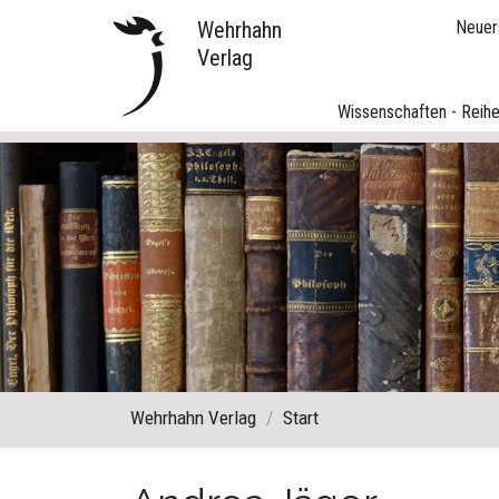
Wehrhahn
Neuer
Verlag
Wissenschaften - Reih
Wehrhahn Verlag
Start