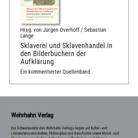
Hrsg. von Jürgen Overhoff / Sebastian
Lange
Sklaverei und Sklavenhandel in
den Bilderbüchern der
Aufklärung
Ein kommentierter Quellenband
Wehrhahn Verlag
Die Schwerpunkte des Wehrhahn Verlags liegen auf Kultur- und
Literaturwissenschaften, Philosophie und Geschichte sowie Musik- und