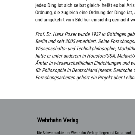
jedes Ding ist sich selbst gleich‹ heißt es bei Ar
Ordnung, die zugleich eine Ordnung der Dinge ist,
und umgekehrt vom Bild her einsichtig gemacht w
Prof. Dr. Hans Poser wurde 1937 in Göttingen gebo
Berlin und seit 2005 emeritiert. Seine Forschung
Wissenschafts- und Technikphilosophie, Modalth
hatte er unter anderem in Houston/USA, Malawi/Af
Ämter in wissenschaftlichen Einrichtungen und wa
für Philosophie in Deutschland (heute: Deutsche G
Forschungsarbeiten gehört ein Projekt über Leibni
Wehrhahn Verlag
Die Schwerpunkte des Wehrhahn Verlags liegen auf Kultur- und