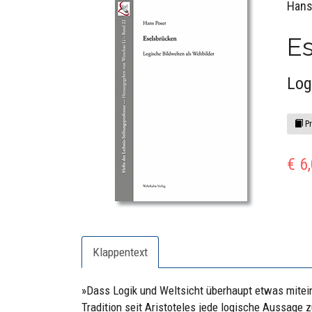
Hans
E
Log
Pr
€ 6
Klappentext
»Dass Logik und Weltsicht überhaupt etwas mitein
Tradition seit Aristoteles jede logische Aussage z