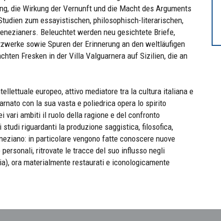
ing, die Wirkung der Vernunft und die Macht des Arguments
Studien zum essayistischen, philosophisch-literarischen,
enezianers. Beleuchtet werden neu gesichtete Briefe,
zwerke sowie Spuren der Erinnerung an den weltläufigen
hten Fresken in der Villa Valguarnera auf Sizilien, die an
ntellettuale europeo, attivo mediatore tra la cultura italiana e
arnato con la sua vasta e poliedrica opera lo spirito
 vari ambiti il ruolo della ragione e del confronto
studi riguardanti la produzione saggistica, filosofica,
Veneziano: in particolare vengono fatte conoscere nuove
e personali, ritrovate le tracce del suo influsso negli
ria), ora materialmente restaurati e iconologicamente