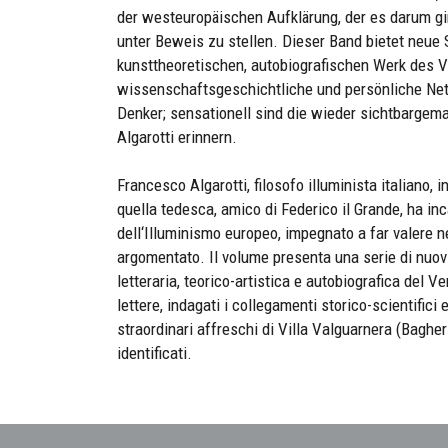
der westeuropäischen Aufklärung, der es darum g
unter Beweis zu stellen. Dieser Band bietet neue 
kunsttheoretischen, autobiografischen Werk des V
wissenschaftsgeschichtliche und persönliche Net
Denker; sensationell sind die wieder sichtbargemac
Algarotti erinnern.
Francesco Algarotti, filosofo illuminista italiano, i
quella tedesca, amico di Federico il Grande, ha inc
dell‘Illuminismo europeo, impegnato a far valere nei
argomentato. Il volume presenta una serie di nuovi 
letteraria, teorico-artistica e autobiografica del 
lettere, indagati i collegamenti storico-scientifici 
straordinari affreschi di Villa Valguarnera (Baghe
identificati.