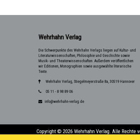
Wehrhahn Verlag
Die Schwerpunkte des Wehrhahn Verlags liegen auf Kultur- und
Literaturwissenschaften, Philosophie und Geschichte sowie
Musik- und Theaterwissenschaften. Außerdem veröffentlichen
wir Editionen, Monographien sowie ausgewählte literarische
Texte.
Wehrhahn Verlag, Stiegelmeyerstraße 8a, 30519 Hannover
05 11 - 8 98 89 06
info@wehrhahn-verlag.de
Copyright © 2026 Wehrhahn Verlag. Alle Rechte v
Design & Entwicklung:
Florian Kalka (florian.kalk