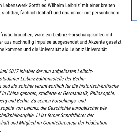
 Lebenswerk Gottfried Wilhelm Leibniz’ mit einer breiten
 sichtbar, fachlich lebhaft und das immer mit persönlichem
gfristig brauchen, wäre ein Leibniz-Forschungskolleg mit
er aus nachhaltig Impulse ausgesendet und Akzente gesetzt
 kommen und die Universität als Leibniz Universität
uni 2017 Inhaber der nun aufgelösten Leibniz-
otsdamer Leibniz-Editionsstelle der Berlin-
d als solcher verantwortlich für die historisch-kritische
7 in China geboren, studierte er Germanistik, Philosophie,
lberg und Berlin. Zu seinen Forschungs- und
sophie von Leibniz, die Geschichte europäischer wie
nikphilosophie. Li ist ferner Schriftführer der
chaft und Mitglied im ComitéDirecteur der Fédération
.