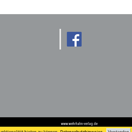
www.wehrhahn-verlag.de
Verstanden