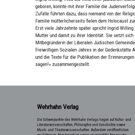
geboren, konnte mit ihrer Familie die Judenverfol
Zufälle führten dazu, dass niemand von der Religi
Familie mütterlicherseits fielen dem Holocaust zu
Erst viele Jahrzehnte später spricht Ingrid Willing
Mutter und damit zu ihrer Identität. Sie setzt sich
Mitbegründerin der Liberalen Jüdischen Gemeinde
Freiwilligen Sozialen Jahres in der Gedenkstätte A
und die Texte für die Publikation der Erinnerung
sagen!« zusammengestellt.
Wehrhahn Verlag
Die Schwerpunkte des Wehrhahn Verlags liegen auf Kultur- und
Literaturwissenschaften, Philosophie und Geschichte sowie
Musik- und Theaterwissenschaften. Außerdem veröffentlichen