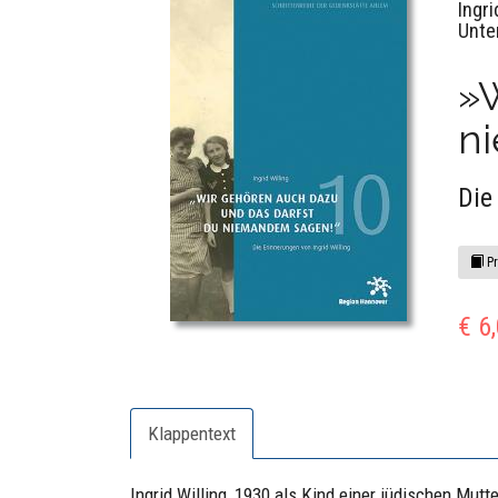
Ingri
Unte
»W
n
Die
Pr
€ 6
Klappentext
Ingrid Willing, 1930 als Kind einer jüdischen Mut