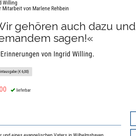
d Willing
r Mitarbeit von Marlene Rehbein
ir gehören auch dazu und 
iemandem sagen!«
 Erinnerungen von Ingrid Willing.
intausgabe (€ 6,00)
,00
lieferbar
ter und eines evangelischen Vaters in Wilhelmshaven