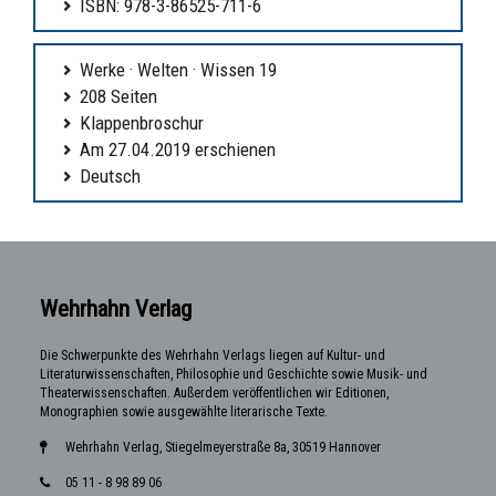
ISBN: 978-3-86525-711-6
Werke · Welten · Wissen 19
208 Seiten
Klappenbroschur
Am 27.04.2019 erschienen
Deutsch
Wehrhahn Verlag
Die Schwerpunkte des Wehrhahn Verlags liegen auf Kultur- und
Literaturwissenschaften, Philosophie und Geschichte sowie Musik- und
Theaterwissenschaften. Außerdem veröffentlichen wir Editionen,
Monographien sowie ausgewählte literarische Texte.
Wehrhahn Verlag, Stiegelmeyerstraße 8a, 30519 Hannover
05 11 - 8 98 89 06