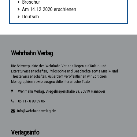
Broschur
Am 14.12.2020 erschienen
Deutsch
Wehrhahn Verlag
Die Schwerpunkte des Wehrhahn Verlags liegen auf Kultur- und
Literaturwissenschaften, Philosophie und Geschichte sowie Musik- und
Theaterwissenschaften. Außerdem veröffentlichen wir Editionen,
Monographien sowie ausgewählte literarische Texte.
Wehrhahn Verlag, Stiegelmeyerstraße 8a, 30519 Hannover
05 11 - 8 98 89 06
info@wehrhahn-verlag.de
Verlagsinfo