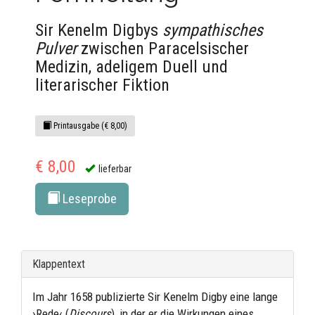
Sir Kenelm Digbys
sympathisches
Pulver
zwischen Paracelsischer
Medizin, adeligem Duell und
literarischer Fiktion
Printausgabe (€ 8,00)
€ 8,00
lieferbar
Leseprobe
Klappentext
Im Jahr 1658 publizierte Sir Kenelm Digby eine lange
›Rede‹ (
Discours
), in der er die Wirkungen eines