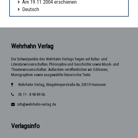
Am 19.11.2004 erschienen
Deutsch
Wehrhahn Verlag
Die Schwerpunkte des Wehrhahn Verlags liegen auf Kultur- und
Literaturwissenschaften, Philosophie und Geschichte sowie Musik- und
Theaterwissenschaften. Außerdem veröffentlichen wir Editionen,
Monographien sowie ausgewählte literarische Texte.
Wehrhahn Verlag, Stiegelmeyerstraße 8a, 30519 Hannover
05 11 - 8 98 89 06
info@wehrhahn-verlag.de
Verlagsinfo