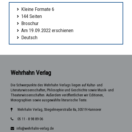
Kleine Formate 6
144 Seiten
Broschur
Am 19.09.2022 erschienen
Deutsch
Wehrhahn Verlag
Die Schwerpunkte des Wehrhahn Verlags liegen auf Kultur- und
Literaturwissenschaften, Philosophie und Geschichte sowie Musik- und
Theaterwissenschaften. Außerdem veröffentlichen wir Editionen,
Monographien sowie ausgewählte literarische Texte.
Wehrhahn Verlag, Stiegelmeyerstraße 8a, 30519 Hannover
05 11 - 8 98 89 06
info@wehrhahn-verlag.de