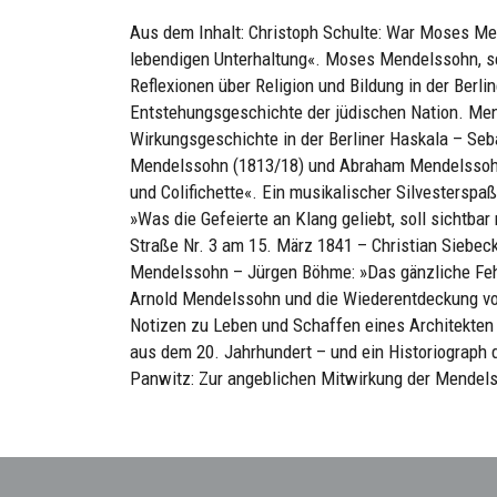
Aus dem Inhalt: Christoph Schulte: War Moses Me
lebendigen Unterhaltung«. Moses Mendelssohn, se
Reflexionen über Religion und Bildung in der Berli
Entstehungsgeschichte der jüdischen Nation. Me
Wirkungsgeschichte in der Berliner Haskala – Se
Mendelssohn (1813/18) und Abraham Mendelssohn 
und Colifichette«. Ein musikalischer Silvestersp
»Was die Gefeierte an Klang geliebt, soll sichtbar 
Straße Nr. 3 am 15. März 1841 – Christian Siebec
Mendelssohn – Jürgen Böhme: »Das gänzliche Fehl
Arnold Mendelssohn und die Wiederentdeckung vo
Notizen zu Leben und Schaffen eines Architekten 
aus dem 20. Jahrhundert – und ein Historiograph 
Panwitz: Zur angeblichen Mitwirkung der Mendelss