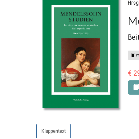
Hrsg
Me
Bei
Pr
€ 2
Klappentext