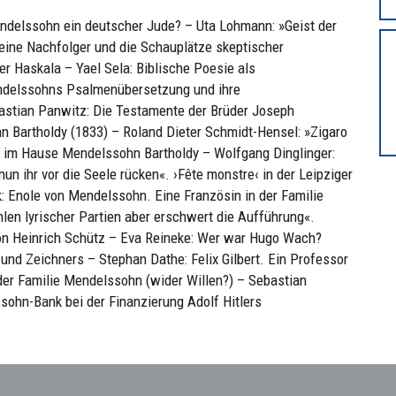
ndelssohn ein deutscher Jude? – Uta Lohmann: »Geist der
ine Nachfolger und die Schauplätze skeptischer
ner Haskala – Yael Sela: Biblische Poesie als
ndelssohns Psalmenübersetzung und ihre
bastian Panwitz: Die Testamente der Brüder Joseph
Bartholdy (1833) – Roland Dieter Schmidt-Hensel: »Zigaro
aß im Hause Mendelssohn Bartholdy – Wolfgang Dinglinger:
nun ihr vor die Seele rücken«. ›Fête monstre‹ in der Leipziger
k: Enole von Mendelssohn. Eine Französin in der Familie
en lyrischer Partien aber erschwert die Aufführung«.
n Heinrich Schütz – Eva Reineke: Wer war Hugo Wach?
und Zeichners – Stephan Dathe: Felix Gilbert. Ein Professor
der Familie Mendelssohn (wider Willen?) – Sebastian
ohn-Bank bei der Finanzierung Adolf Hitlers