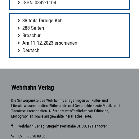
ISSN: 0342-1104
88 teils farbige Abb.
288 Seiten
Broschur
Am 11.12.2023 erschienen
Deutsch
Wehrhahn Verlag
Die Schwerpunkte des Wehrhahn Verlags liegen auf Kultur- und
Literaturwissenschaften, Philosophie und Geschichte sowie Musik- und
Theaterwissenschaften. Außerdem veröffentlichen wir Editionen,
Monographien sowie ausgewählte literarische Texte.
Wehrhahn Verlag, Stiegelmeyerstraße 8a, 30519 Hannover
05 11 - 8 98 89 06