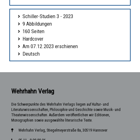
Schiller-Studien 3 - 2023
9 Abbildungen
160 Seiten
Hardcover
Am 07.12.2023 erschienen
Deutsch
Wehrhahn Verlag
Die Schwerpunkte des Wehrhahn Verlags liegen auf Kultur- und
Literaturwissenschaften, Philosophie und Geschichte sowie Musik- und
Theaterwissenschaften. Außerdem veröffentlichen wir Editionen,
Monographien sowie ausgewählte literarische Texte.
Wehrhahn Verlag, Stiegelmeyerstraße 8a, 30519 Hannover