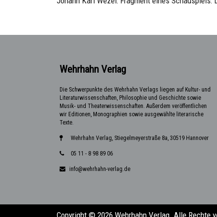
Johann Karl Wezel: Fragment eines Schauspiels: D
Wehrhahn Verlag
Die Schwerpunkte des Wehrhahn Verlags liegen auf Kultur- und
Literaturwissenschaften, Philosophie und Geschichte sowie
Musik- und Theaterwissenschaften. Außerdem veröffentlichen
wir Editionen, Monographien sowie ausgewählte literarische
Texte.
Wehrhahn Verlag, Stiegelmeyerstraße 8a, 30519 Hannover
05 11 - 8 98 89 06
info@wehrhahn-verlag.de
Copyright © 2026 Wehrhahn Verlag. Alle Rechte v