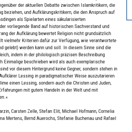
egenüber der aktuellen Debatte zwischen Islamkritikern, die
ng beziehen, und Aufklärungskritikern, die den Anspruch auf
sdingen als Spielarten eines säkularisierten
 der vorliegende Band auf historischen Sachverstand und
ng der Aufklärung bewertet Religion nicht grundsätzlich
lt vielmehr Kriterien dafür zur Verfügung, wie verantwortete
(und gelebt) werden kann und soll. In diesem Sinne sind die
leich, indem in der philologisch präzisen Beschreibung
ch Einmalige beschrieben wird als auch exemplarische
sind vor diesem Hintergrund keine Gegner, sondern stehen in
Aufklärer Lessing in paradigmatischer Weise auszutarieren
lime einen Lessing, sondern auch die Christen und Juden,
r Erfahrungen mit gutem Handeln in der Welt und mit
en.«
rzin, Carsten Zelle, Stefan Elit, Michael Hofmann, Cornelia
Marina Mertens, Bernd Auerochs, Stefanie Buchenau und Rafael