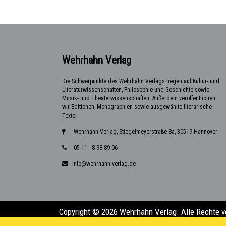
Wehrhahn Verlag
Die Schwerpunkte des Wehrhahn Verlags liegen auf Kultur- und
Literaturwissenschaften, Philosophie und Geschichte sowie
Musik- und Theaterwissenschaften. Außerdem veröffentlichen
wir Editionen, Monographien sowie ausgewählte literarische
Texte.
Wehrhahn Verlag, Stiegelmeyerstraße 8a, 30519 Hannover
05 11 - 8 98 89 06
info@wehrhahn-verlag.de
Copyright © 2026 Wehrhahn Verlag. Alle Rechte v
Design & Entwicklung:
Florian Kalka (florian.kalk