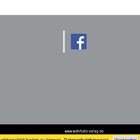
www.wehrhahn-verlag.de
Verstanden