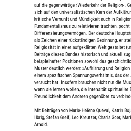
auf die gegenwärtige ›Wiederkehr der Religion‹. G
sich auf den universalistischen Kern der Aufkläru
kritische Vernunft und Mündigkeit auch in Religion
Fundamentalismus zu relativieren trachten, pocht
Differenzierungsvermögen. Der deutsche Hauptstra
als Zeichen einer rückständigen Gesinnung, er stel
Religiosität in einer aufgeklärten Welt gestaltet 
Beiträge dieses Bandes historisch und aktuell zug
beispielhafter Positionen sowohl das geschichtli
Muster deutlich werden: »Aufklärung und Religion 
einem spezifischen Spannungsverhältnis, das der 
versucht hat. Insofern brauchen nicht nur die Mus
wenn sie lernen wollen, die Intensität spirituelle
Freundlichkeit dem Anderen gegenüber zu verbind
Mit Beiträgen von Marie-Hélène Quéval, Katrin Boja
Ilbrig, Stefan Greif, Leo Kreutzer, Charis Goer, 
Arnold.