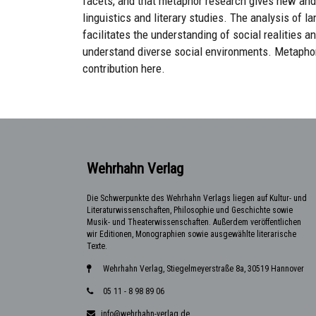
facets, and that metaphor research gives new and 
linguistics and literary studies. The analysis of la
facilitates the understanding of social realities an
understand diverse social environments. Metaphor 
contribution here.
Wehrhahn Verlag
Die Schwerpunkte des Wehrhahn Verlags liegen auf Kultur- und
Literaturwissenschaften, Philosophie und Geschichte sowie
Musik- und Theaterwissenschaften. Außerdem veröffentlichen
wir Editionen, Monographien sowie ausgewählte literarische
Texte.
Wehrhahn Verlag, Stiegelmeyerstraße 8a, 30519 Hannover
05 11 - 8 98 89 06
info@wehrhahn-verlag.de