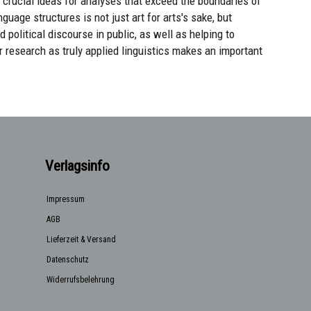
crucial ideas for analyses that exceed the boundaries of
nguage structures is not just art for arts's sake, but
d political discourse in public, as well as helping to
research as truly applied linguistics makes an important
Verlagsinfo
Impressum
AGB
Lieferzeit & Versand
Datenschutz
Widerrufsbelehrung