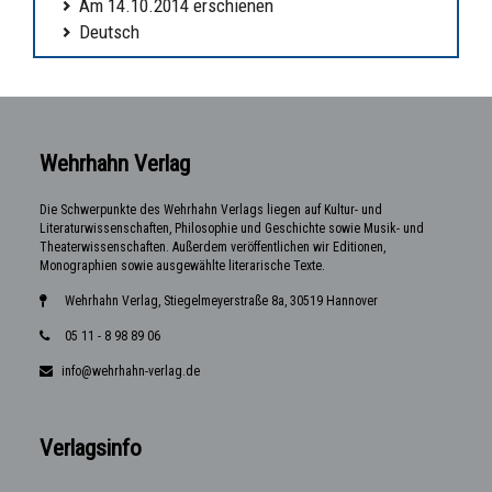
Am 14.10.2014 erschienen
Deutsch
Wehrhahn Verlag
Die Schwerpunkte des Wehrhahn Verlags liegen auf Kultur- und
Literaturwissenschaften, Philosophie und Geschichte sowie Musik- und
Theaterwissenschaften. Außerdem veröffentlichen wir Editionen,
Monographien sowie ausgewählte literarische Texte.
Wehrhahn Verlag, Stiegelmeyerstraße 8a, 30519 Hannover
05 11 - 8 98 89 06
info@wehrhahn-verlag.de
Verlagsinfo