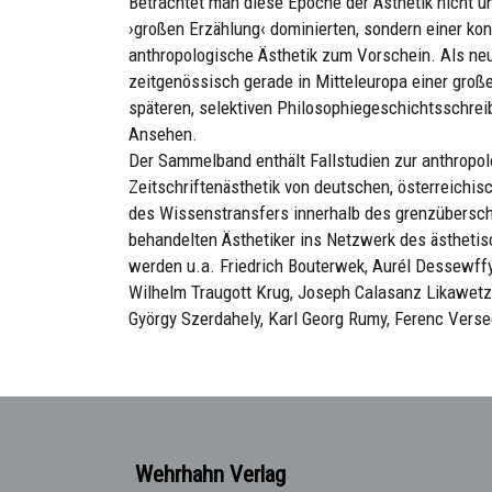
Betrachtet man diese Epoche der Ästhetik nicht u
›großen Erzählung‹ dominierten, sondern einer ko
anthropologische Ästhetik zum Vorschein. Als neu
zeitgenössisch gerade in Mitteleuropa einer große
späteren, selektiven Philosophiegeschichtsschre
Ansehen.
Der Sammelband enthält Fallstudien zur anthropol
Zeitschriftenästhetik von deutschen, österreichi
des Wissenstransfers innerhalb des grenzüberschr
behandelten Ästhetiker ins Netzwerk des ästheti
werden u.a. Friedrich Bouterwek, Aurél Dessewffy
Wilhelm Traugott Krug, Joseph Calasanz Likawetz,
György Szerdahely, Karl Georg Rumy, Ferenc Vers
Wehrhahn Verlag