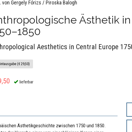
. von Gergely Fórizs / Piroska Balogh
thropologische Ästhetik in
750–1850
hropological Aesthetics in Central Europe 17
intausgabe (€ 29,50)
9,50
lieferbar
opäischen Ästhetikgeschichte zwischen 1750 und 1850.