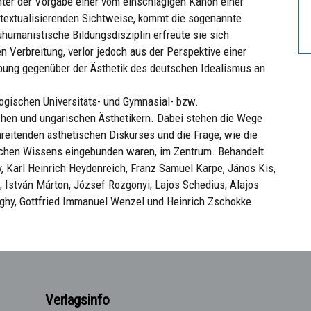
nter der Vorgabe einer vom einschlägigen Kanon einer
ntextualisierenden Sichtweise, kommt die sogenannte
humanistische Bildungsdisziplin erfreute sie sich
n Verbreitung, verlor jedoch aus der Perspektive einer
ibung gegenüber der Ästhetik des deutschen Idealismus an
ogischen Universitäts- und Gymnasial- bzw.
schen und ungarischen Ästhetikern. Dabei stehen die Wege
eitenden ästhetischen Diskurses und die Frage, wie die
schen Wissens eingebunden waren, im Zentrum. Behandelt
, Karl Heinrich Heydenreich, Franz Samuel Karpe, János Kis,
 István Márton, József Rozgonyi, Lajos Schedius, Alajos
eghy, Gottfried Immanuel Wenzel und Heinrich Zschokke.
Verlagsinfo