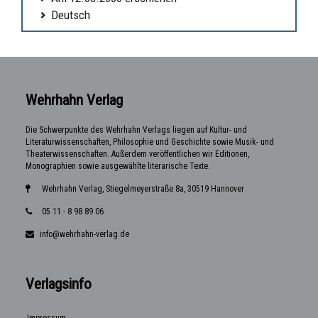
Deutsch
Wehrhahn Verlag
Die Schwerpunkte des Wehrhahn Verlags liegen auf Kultur- und
Literaturwissenschaften, Philosophie und Geschichte sowie Musik- und
Theaterwissenschaften. Außerdem veröffentlichen wir Editionen,
Monographien sowie ausgewählte literarische Texte.
Wehrhahn Verlag, Stiegelmeyerstraße 8a, 30519 Hannover
05 11 - 8 98 89 06
info@wehrhahn-verlag.de
Verlagsinfo
Impressum