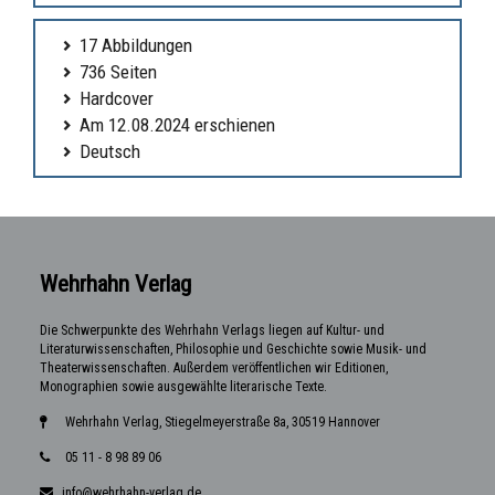
17 Abbildungen
736 Seiten
Hardcover
Am 12.08.2024 erschienen
Deutsch
Wehrhahn Verlag
Die Schwerpunkte des Wehrhahn Verlags liegen auf Kultur- und
Literaturwissenschaften, Philosophie und Geschichte sowie Musik- und
Theaterwissenschaften. Außerdem veröffentlichen wir Editionen,
Monographien sowie ausgewählte literarische Texte.
Wehrhahn Verlag, Stiegelmeyerstraße 8a, 30519 Hannover
05 11 - 8 98 89 06
info@wehrhahn-verlag.de