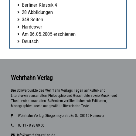
Berliner Klassik 4
28 Abbildungen
348 Seiten
Hardcover
Am 06.05.2005 erschienen
Deutsch
Wehrhahn Verlag
Die Schwerpunkte des Wehrhahn Verlags liegen auf Kultur- und
Literaturwissenschaften, Philosophie und Geschichte sowie Musik- und
Theaterwissenschaften. Außerdem veröffentlichen wir Editionen,
Monographien sowie ausgewählte literarische Texte.
Wehrhahn Verlag, Stiegelmeyerstraße 8a, 30519 Hannover
05 11 - 8 98 89 06
info@wehrhahn-verlag.de