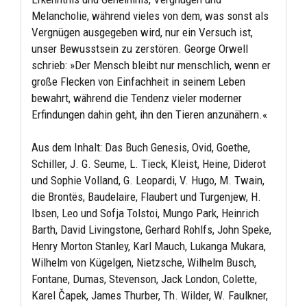
Melancholie, während vieles von dem, was sonst als
Vergnügen ausgegeben wird, nur ein Versuch ist,
unser Bewusstsein zu zerstören. George Orwell
schrieb: »Der Mensch bleibt nur menschlich, wenn er
große Flecken von Einfachheit in seinem Leben
bewahrt, während die Tendenz vieler moderner
Erfindungen dahin geht, ihn den Tieren anzunähern.«
Aus dem Inhalt: Das Buch Genesis, Ovid, Goethe,
Schiller, J. G. Seume, L. Tieck, Kleist, Heine, Diderot
und Sophie Volland, G. Leopardi, V. Hugo, M. Twain,
die Brontës, Baudelaire, Flaubert und Turgenjew, H.
Ibsen, Leo und Sofja Tolstoi, Mungo Park, Heinrich
Barth, David Livingstone, Gerhard Rohlfs, John Speke,
Henry Morton Stanley, Karl Mauch, Lukanga Mukara,
Wilhelm von Kügelgen, Nietzsche, Wilhelm Busch,
Fontane, Dumas, Stevenson, Jack London, Colette,
Karel Čapek, James Thurber, Th. Wilder, W. Faulkner,