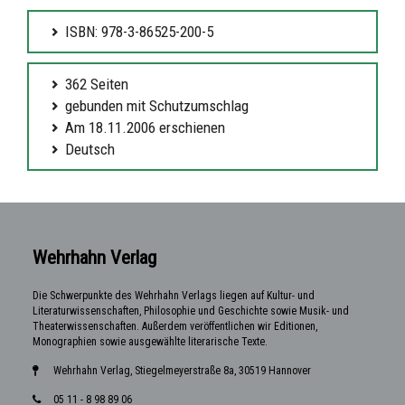
ISBN: 978-3-86525-200-5
362 Seiten
gebunden mit Schutzumschlag
Am 18.11.2006 erschienen
Deutsch
Wehrhahn Verlag
Die Schwerpunkte des Wehrhahn Verlags liegen auf Kultur- und
Literaturwissenschaften, Philosophie und Geschichte sowie Musik- und
Theaterwissenschaften. Außerdem veröffentlichen wir Editionen,
Monographien sowie ausgewählte literarische Texte.
Wehrhahn Verlag, Stiegelmeyerstraße 8a, 30519 Hannover
05 11 - 8 98 89 06