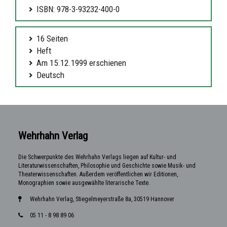
ISBN: 978-3-93232-400-0
16 Seiten
Heft
Am 15.12.1999 erschienen
Deutsch
Wehrhahn Verlag
Die Schwerpunkte des Wehrhahn Verlags liegen auf Kultur- und
Literaturwissenschaften, Philosophie und Geschichte sowie Musik- und
Theaterwissenschaften. Außerdem veröffentlichen wir Editionen,
Monographien sowie ausgewählte literarische Texte.
Wehrhahn Verlag, Stiegelmeyerstraße 8a, 30519 Hannover
05 11 - 8 98 89 06